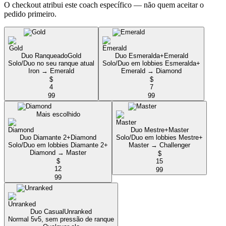
O checkout atribui este coach específico — não quem aceitar o
pedido primeiro.
Duo Ranqueado
Gold
Duo Esmeralda+
Emerald
Solo/Duo no seu ranque atual
Solo/Duo em lobbies Esmeralda+
Iron → Emerald
Emerald → Diamond
$
$
4
7
99
99
Mais escolhido
Duo Mestre+
Master
Duo Diamante 2+
Diamond
Solo/Duo em lobbies Mestre+
Solo/Duo em lobbies Diamante 2+
Master → Challenger
Diamond → Master
$
$
15
12
99
99
Duo Casual
Unranked
Normal 5v5, sem pressão de ranque