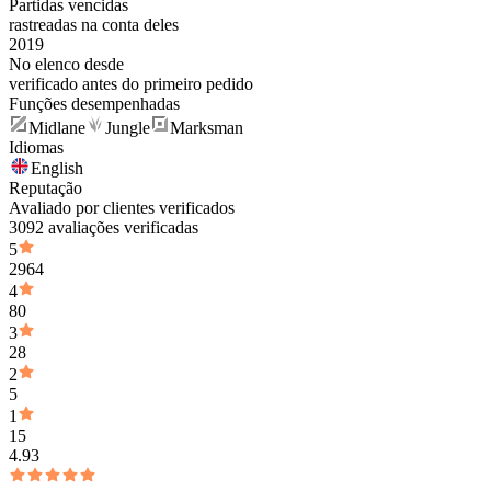
Partidas vencidas
rastreadas na conta deles
2019
No elenco desde
verificado antes do primeiro pedido
Funções desempenhadas
Midlane
Jungle
Marksman
Idiomas
English
Reputação
Avaliado por clientes verificados
3092 avaliações verificadas
5
2964
4
80
3
28
2
5
1
15
4.93