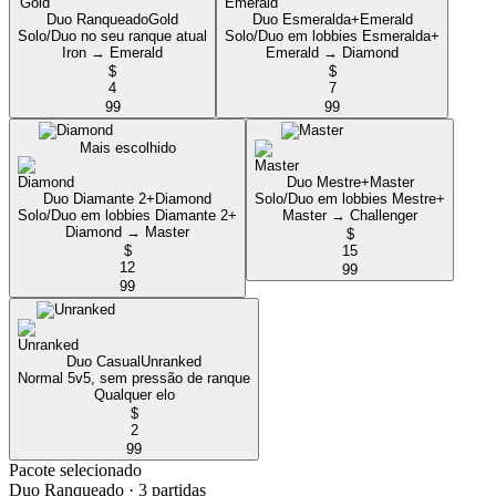
Duo Ranqueado
Gold
Duo Esmeralda+
Emerald
Solo/Duo no seu ranque atual
Solo/Duo em lobbies Esmeralda+
Iron → Emerald
Emerald → Diamond
$
$
4
7
99
99
Mais escolhido
Duo Mestre+
Master
Duo Diamante 2+
Diamond
Solo/Duo em lobbies Mestre+
Solo/Duo em lobbies Diamante 2+
Master → Challenger
Diamond → Master
$
$
15
12
99
99
Duo Casual
Unranked
Normal 5v5, sem pressão de ranque
Qualquer elo
$
2
99
Pacote selecionado
Duo Ranqueado
· 3 partidas