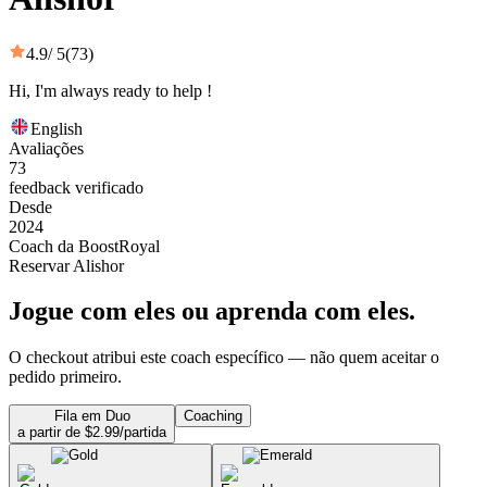
4.9
/ 5
(73)
Hi, I'm always ready to help !
English
Avaliações
73
feedback verificado
Desde
2024
Coach da BoostRoyal
Reservar Alishor
Jogue com eles ou aprenda com eles.
O checkout atribui este coach específico — não quem aceitar o
pedido primeiro.
Fila em Duo
Coaching
a partir de $2.99/partida