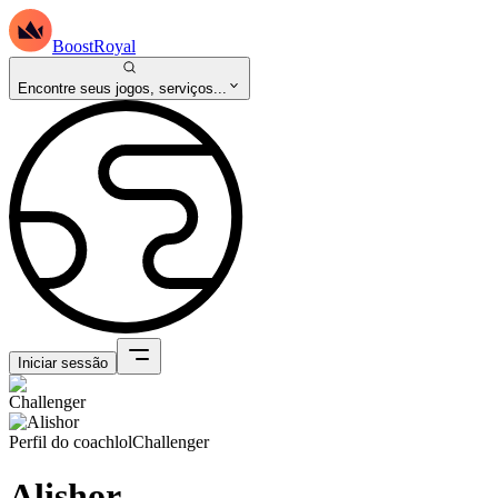
BoostRoyal
Encontre seus jogos, serviços...
Iniciar sessão
Perfil do coach
lol
Challenger
Alishor