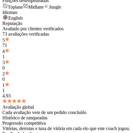
Funções desempenhadas
Toplane
Midlane
Jungle
Idiomas
English
Reputação
Avaliado por clientes verificados
73 avaliações verificadas
5
71
4
1
3
0
2
0
1
1
4.93
Avaliação global
Cada avaliação vem de um pedido concluído
Histórico de ranqueadas
Progressão competitiva
Vitórias, derrotas e taxa de vitória em cada elo que este coach jogou.