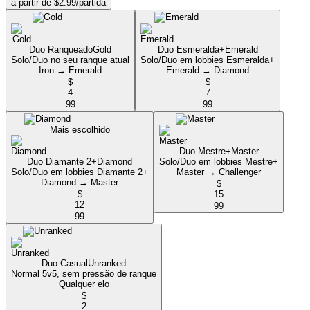
a partir de $2.99/partida
Duo Ranqueado
Gold
Duo Esmeralda+
Emerald
Solo/Duo no seu ranque atual
Solo/Duo em lobbies Esmeralda+
Iron → Emerald
Emerald → Diamond
$
$
4
7
99
99
Mais escolhido
Duo Mestre+
Master
Duo Diamante 2+
Diamond
Solo/Duo em lobbies Mestre+
Solo/Duo em lobbies Diamante 2+
Master → Challenger
Diamond → Master
$
$
15
12
99
99
Duo Casual
Unranked
Normal 5v5, sem pressão de ranque
Qualquer elo
$
2