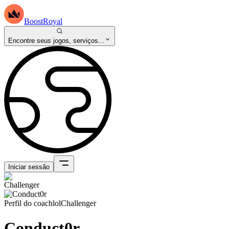
BoostRoyal
Encontre seus jogos, serviços...
Iniciar sessão
Perfil do coach
lol
Challenger
Conduct0r