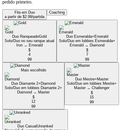
pedido primeiro.
Fila em Duo
Coaching
a partir de $2.99/partida
Duo Ranqueado
Gold
Duo Esmeralda+
Emerald
Solo/Duo no seu ranque atual
Solo/Duo em lobbies Esmeralda+
Iron → Emerald
Emerald → Diamond
$
$
4
7
99
99
Mais escolhido
Duo Mestre+
Master
Duo Diamante 2+
Diamond
Solo/Duo em lobbies Mestre+
Solo/Duo em lobbies Diamante 2+
Master → Challenger
Diamond → Master
$
$
15
12
99
99
Duo Casual
Unranked