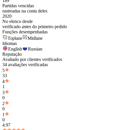
189
Partidas vencidas
rastreadas na conta deles
2020
No elenco desde
verificado antes do primeiro pedido
Funções desempenhadas
Toplane
Midlane
Idiomas
English
Russian
Reputação
Avaliado por clientes verificados
34 avaliações verificadas
5
33
4
1
3
0
2
0
1
0
4.97