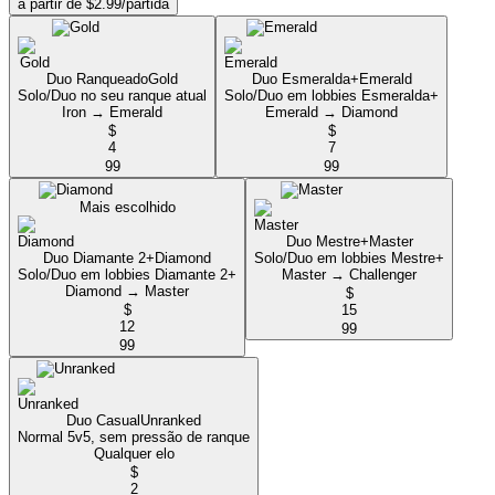
a partir de $2.99/partida
Duo Ranqueado
Gold
Duo Esmeralda+
Emerald
Solo/Duo no seu ranque atual
Solo/Duo em lobbies Esmeralda+
Iron → Emerald
Emerald → Diamond
$
$
4
7
99
99
Mais escolhido
Duo Mestre+
Master
Duo Diamante 2+
Diamond
Solo/Duo em lobbies Mestre+
Solo/Duo em lobbies Diamante 2+
Master → Challenger
Diamond → Master
$
$
15
12
99
99
Duo Casual
Unranked
Normal 5v5, sem pressão de ranque
Qualquer elo
$
2