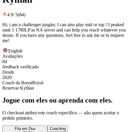
4.9
/ 5
(84)
Hi, i am a challenger jungler, I can also play mid or top ! I peaked
rank 1 1780LP in NA server and can help you reach whatever you
desire. If you have any questions, feel free to ask me or to request
me!
English
Avaliações
84
feedback verificado
Desde
2020
Coach da BoostRoyal
Reservar Kyllian
Jogue com eles ou aprenda com eles.
O checkout atribui este coach específico — não quem aceitar o
pedido primeiro.
Fila em Duo
Coaching