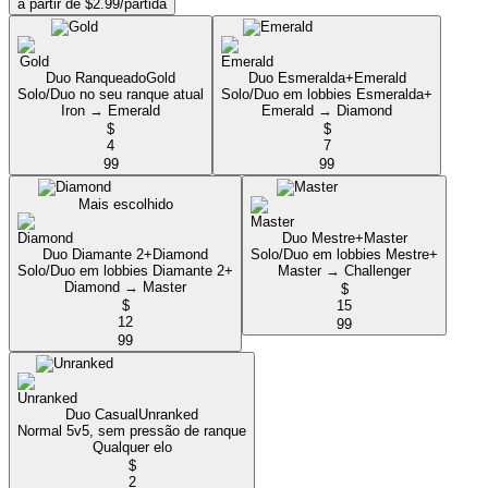
a partir de $2.99/partida
Duo Ranqueado
Gold
Duo Esmeralda+
Emerald
Solo/Duo no seu ranque atual
Solo/Duo em lobbies Esmeralda+
Iron → Emerald
Emerald → Diamond
$
$
4
7
99
99
Mais escolhido
Duo Mestre+
Master
Duo Diamante 2+
Diamond
Solo/Duo em lobbies Mestre+
Solo/Duo em lobbies Diamante 2+
Master → Challenger
Diamond → Master
$
$
15
12
99
99
Duo Casual
Unranked
Normal 5v5, sem pressão de ranque
Qualquer elo
$
2