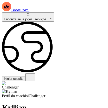
BoostRoyal
Encontre seus jogos, serviços...
Iniciar sessão
Perfil do coach
lol
Challenger
Kyllian