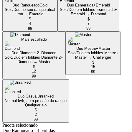
Duo Ranqueado
Gold
Duo Esmeralda+
Emerald
Solo/Duo no seu ranque atual
Solo/Duo em lobbies Esmeralda+
Iron → Emerald
Emerald → Diamond
$
$
4
7
99
99
Mais escolhido
Duo Mestre+
Master
Duo Diamante 2+
Diamond
Solo/Duo em lobbies Mestre+
Solo/Duo em lobbies Diamante 2+
Master → Challenger
Diamond → Master
$
$
15
12
99
99
Duo Casual
Unranked
Normal 5v5, sem pressão de ranque
Qualquer elo
$
2
99
Pacote selecionado
Duo Ranqueado
· 3 partidas