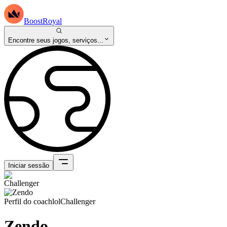
BoostRoyal
Encontre seus jogos, serviços...
Iniciar sessão
Perfil do coach
lol
Challenger
Zendo