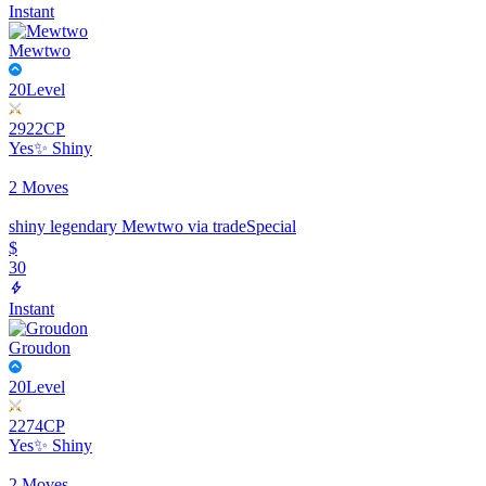
Instant
Mewtwo
20
Level
2922
CP
Yes
✨ Shiny
2 Moves
shiny legendary Mewtwo via trade
Special
$
30
Instant
Groudon
20
Level
2274
CP
Yes
✨ Shiny
2 Moves