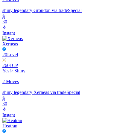
shiny legendary Groudon via trade
Special
$
30
Instant
Xerneas
20
Level
2601
CP
Yes
✨ Shiny
2 Moves
shiny legendary Xerneas via trade
Special
$
30
Instant
Heatran