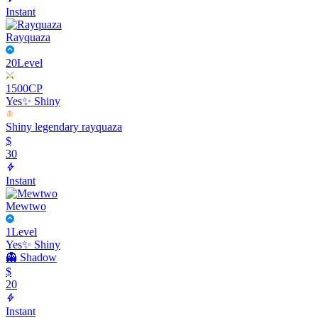
Instant
Rayquaza
20
Level
1500
CP
Yes
✨ Shiny
Shiny legendary rayquaza
$
30
Instant
Mewtwo
1
Level
Yes
✨ Shiny
👻 Shadow
$
20
Instant