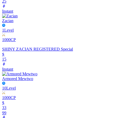
25
Instant
Zacian
1
Level
1000
CP
SHINY ZACIAN REGISTERED
Special
$
15
Instant
Armored Mewtwo
10
Level
1000
CP
$
33
99