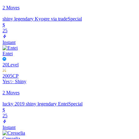
2 Moves
shiny legendary Kyogre via trade
Special
$
25
Instant
Entei
20
Level
2005
CP
Yes
✨ Shiny
2 Moves
lucky 2019 shiny legendary Entei
Special
$
25
Instant
Cresselia