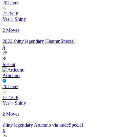
20
Level
2126
CP
Yes
✨ Shiny
2 Moves
2020 shiny legendary Heatran
Special
$
25
Instant
Articuno
20
Level
1725
CP
Yes
✨ Shiny
2 Moves
shiny legendary Articuno via trade
Special
$
25