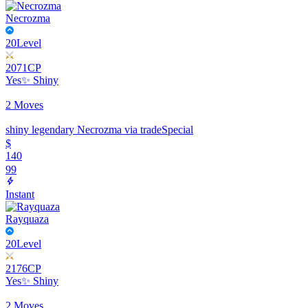
Necrozma
20
Level
2071
CP
Yes
✨ Shiny
2 Moves
shiny legendary Necrozma via trade
Special
$
140
99
Instant
Rayquaza
20
Level
2176
CP
Yes
✨ Shiny
2 Moves