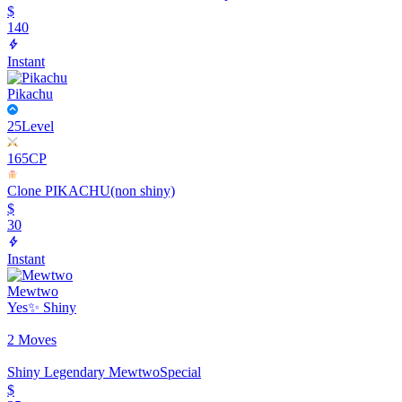
$
140
Instant
Pikachu
25
Level
165
CP
Clone PIKACHU(non shiny)
$
30
Instant
Mewtwo
Yes
✨ Shiny
2 Moves
Shiny Legendary Mewtwo
Special
$