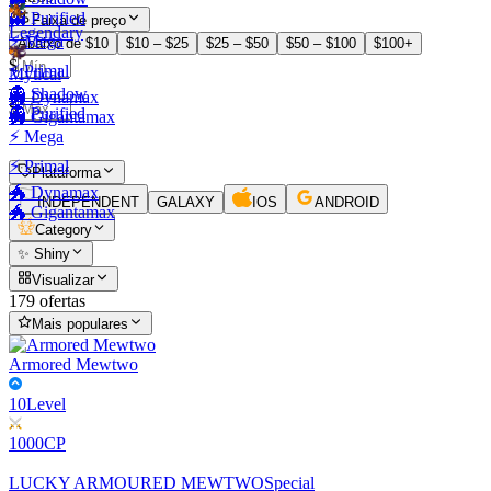
👻 Purified
Faixa de preço
Legendary
⚡ Mega
Abaixo de $10
$10 – $25
$25 – $50
$50 – $100
$100+
$
⚡ Primal
Mytical
–
👻 Shadow
🐲 Dynamax
$
👻 Purified
🐲 Gigantamax
⚡ Mega
⚡ Primal
Plataforma
🐲 Dynamax
INDEPENDENT
GALAXY
IOS
ANDROID
🐲 Gigantamax
Category
✨ Shiny
Visualizar
179 ofertas
Mais populares
Armored Mewtwo
10
Level
1000
CP
LUCKY ARMOURED MEWTWO
Special