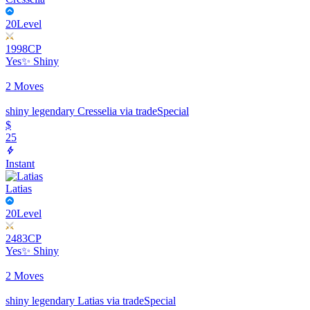
20
Level
1998
CP
Yes
✨ Shiny
2 Moves
shiny legendary Cresselia via trade
Special
$
25
Instant
Latias
20
Level
2483
CP
Yes
✨ Shiny
2 Moves
shiny legendary Latias via trade
Special