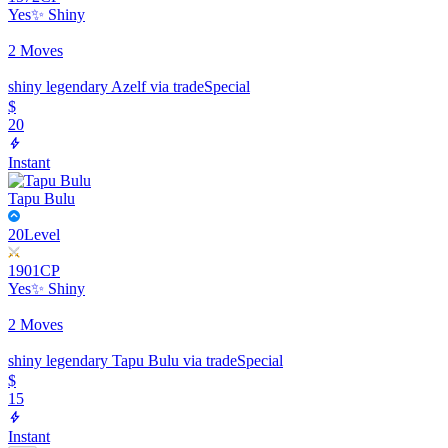
Yes
✨ Shiny
2 Moves
shiny legendary Azelf via trade
Special
$
20
Instant
Tapu Bulu
20
Level
1901
CP
Yes
✨ Shiny
2 Moves
shiny legendary Tapu Bulu via trade
Special
$
15
Instant