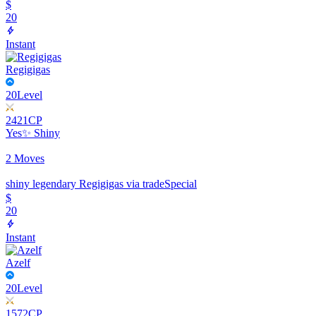
$
20
Instant
Regigigas
20
Level
2421
CP
Yes
✨ Shiny
2 Moves
shiny legendary Regigigas via trade
Special
$
20
Instant
Azelf
20
Level
1572
CP