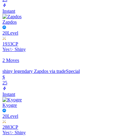
Instant
Zapdos
20
Level
1933
CP
Yes
✨ Shiny
2 Moves
shiny legendary Zapdos via trade
Special
$
25
Instant
Kyogre
20
Level
2883
CP
Yes
✨ Shiny