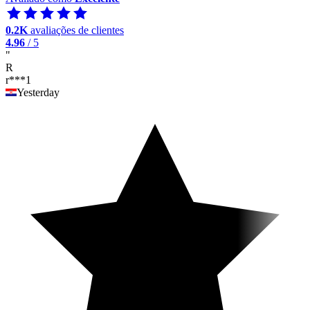
0.2K
avaliações de clientes
4.96
/ 5
"
R
r***1
Yesterday