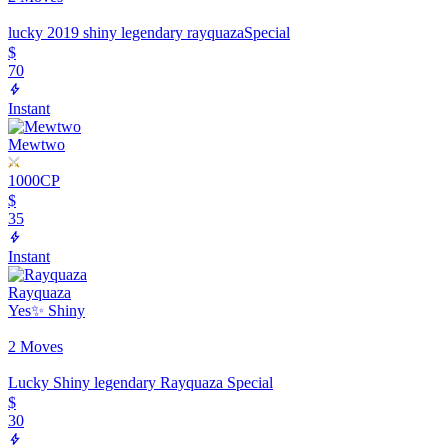
lucky 2019 shiny legendary rayquaza
Special
$
70
Instant
Mewtwo
1000
CP
$
35
Instant
Rayquaza
Yes
✨ Shiny
2 Moves
Lucky Shiny legendary Rayquaza
Special
$
30