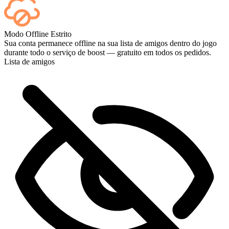
Sim — cada partida aparece no seu painel assim que termina, e se
Modo Offline Estrito
você quiser assistir aos jogos, adicione Streaming no checkout.
Sua conta permanece offline na sua lista de amigos dentro do jogo
durante todo o serviço de boost — gratuito em todos os pedidos.
Lista de amigos
Perfeito! Posso acompanhar o progresso ao vivo?
Incrível, vocês são os melhores 🧡