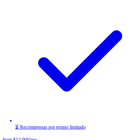
⏳ Recompensas por tempo limitado
from
$12.00
View →