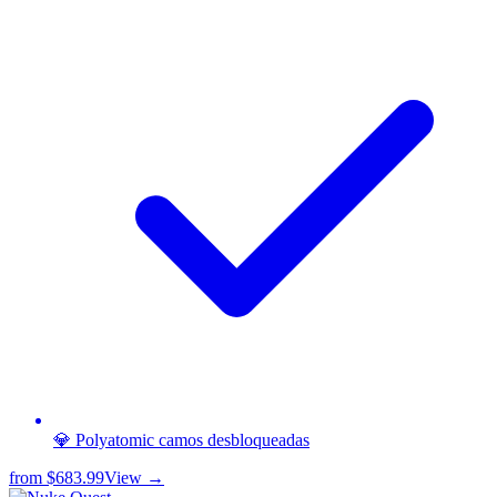
💎 Polyatomic camos desbloqueadas
from
$683.99
View →