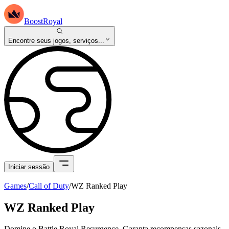
BoostRoyal
Encontre seus jogos, serviços...
Iniciar sessão
Games
/
Call of Duty
/
WZ Ranked Play
WZ Ranked Play
Domine o Battle Royal Resurgence. Garanta recompensas sazonais