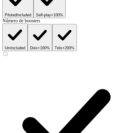
Piloted
Included
Self-play
+100%
Número de boosters
Um
Included
Dois
+100%
Três
+200%