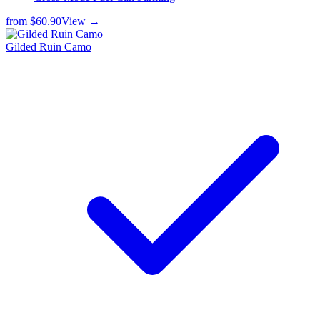
from
$60.90
View →
Gilded Ruin Camo