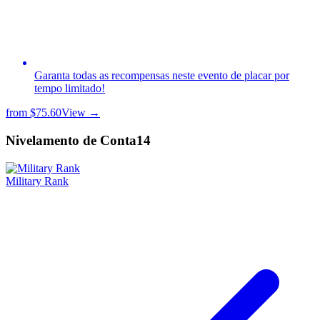
Garanta todas as recompensas neste evento de placar por
tempo limitado!
from
$75.60
View →
Nivelamento de Conta
14
Military Rank