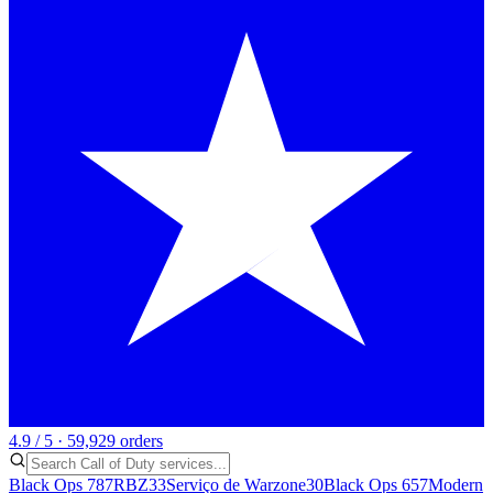
4.9 / 5 · 59,929 orders
Black Ops 7
87
RBZ
33
Serviço de Warzone
30
Black Ops 6
57
Modern